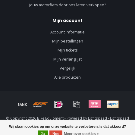
Jouw motorfiets door ons laten verkopen?
Mijn account
Account informatie
Mijn bestellingen
Mijn tickets
Mijn verlanglijst
Vergelijk
Alle producten
© Copyright 2026 Bike Equipment - Powered by
Lightspeed
-
Lightspeed
design
by
Dyvelopment
Wij slaan cookies op om onze website te verbeteren. Is dat akkoord?
Ja
Nee
Meer over cookies »