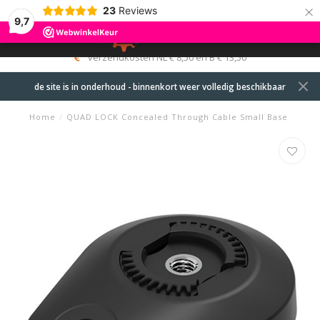
×
23
Reviews
9,7
0
MENU
verzendkosten NL € 8,50 en B € 13,50
de site is in onderhoud - binnenkort weer volledig beschikbaar
Home
/
QUAD LOCK Concealed Through Cable Small Base