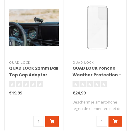
QUAD LOCK
QUAD LOCK
QUAD LOCK 22mm Ball
QUAD LOCK Poncho
Top Cap Adaptor
Weather Protection -
Samsung Galaxy S20+
€19,99
€24,99
Bescherm je smartphone
tegen de elementen met de
Quad Lock® ..