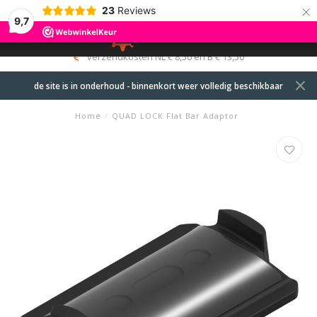
×
23
Reviews
9,7
0
MENU
verzendkosten NL € 8,50 en B € 13,50
de site is in onderhoud - binnenkort weer volledig beschikbaar
Home
/
QUAD LOCK Flat Bar Adaptor