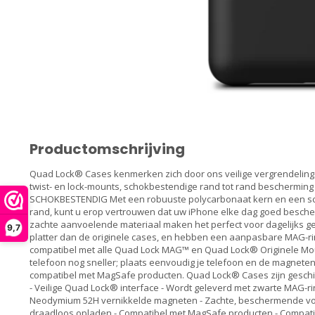
Productomschrijving
Quad Lock® Cases kenmerken zich door ons veilige vergrendelings
twist- en lock-mounts, schokbestendige rand tot rand beschermi
SCHOKBESTENDIG Met een robuuste polycarbonaat kern en een sc
rand, kunt u erop vertrouwen dat uw iPhone elke dag goed besche
zachte aanvoelende materiaal maken het perfect voor dagelijks g
9,7
platter dan de originele cases, en hebben een aanpasbare MAG-
compatibel met alle Quad Lock MAG™ en Quad Lock® Originele Mo
telefoon nog sneller; plaats eenvoudig je telefoon en de magnet
compatibel met MagSafe producten. Quad Lock® Cases zijn gesc
- Veilige Quad Lock® interface - Wordt geleverd met zwarte MAG-ring
Neodymium 52H vernikkelde magneten - Zachte, beschermende voe
draadloos opladen - Compatibel met MagSafe producten - Compatib