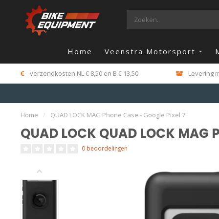
Home
Veenstra Motorsport
verzendkosten NL € 8,50 en B € 13,50
Levering m
Home
/
QUAD LOCK MAG Phone Case - Google Pixel 7
QUAD LOCK QUAD LOCK MAG Pho
0 beoordelingen