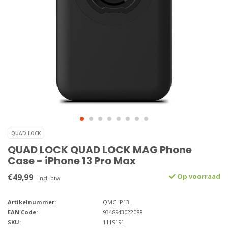
QUAD LOCK
QUAD LOCK QUAD LOCK MAG Phone
Case - iPhone 13 Pro Max
€49,99
Op voorraad
Incl. btw
Artikelnummer:
QMC-IP13L
EAN Code:
9348943022088
SKU:
1119191