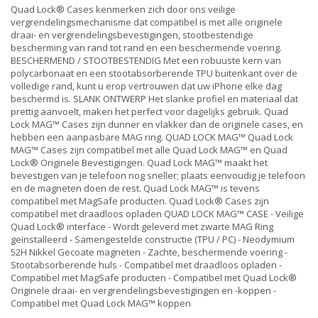
Quad Lock® Cases kenmerken zich door ons veilige
vergrendelingsmechanisme dat compatibel is met alle originele
draai- en vergrendelingsbevestigingen, stootbestendige
bescherming van rand tot rand en een beschermende voering.
BESCHERMEND / STOOTBESTENDIG Met een robuuste kern van
polycarbonaat en een stootabsorberende TPU buitenkant over de
volledige rand, kunt u erop vertrouwen dat uw iPhone elke dag
beschermd is. SLANK ONTWERP Het slanke profiel en materiaal dat
prettig aanvoelt, maken het perfect voor dagelijks gebruik. Quad
Lock MAG™ Cases zijn dunner en vlakker dan de originele cases, en
hebben een aanpasbare MAG ring. QUAD LOCK MAG™ Quad Lock
MAG™ Cases zijn compatibel met alle Quad Lock MAG™ en Quad
Lock® Originele Bevestigingen. Quad Lock MAG™ maakt het
bevestigen van je telefoon nog sneller; plaats eenvoudig je telefoon
en de magneten doen de rest. Quad Lock MAG™ is tevens
compatibel met MagSafe producten. Quad Lock® Cases zijn
compatibel met draadloos opladen QUAD LOCK MAG™ CASE - Veilige
Quad Lock® interface - Wordt geleverd met zwarte MAG Ring
geïnstalleerd - Samengestelde constructie (TPU / PC) - Neodymium
52H Nikkel Gecoate magneten - Zachte, beschermende voering -
Stootabsorberende huls - Compatibel met draadloos opladen -
Compatibel met MagSafe producten - Compatibel met Quad Lock®
Originele draai- en vergrendelingsbevestigingen en -koppen -
Compatibel met Quad Lock MAG™ koppen