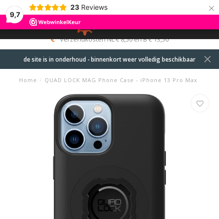
×
23
Reviews
9,7
0
MENU
verzendkosten NL € 8,50 en B € 13,50
de site is in onderhoud - binnenkort weer volledig beschikbaar
Home
/
QUAD LOCK MAG Phone Case - iPhone 13 Pro Max