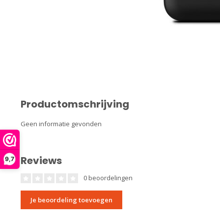
Productomschrijving
Geen informatie gevonden
Reviews
9,7
0 beoordelingen
Je beoordeling toevoegen