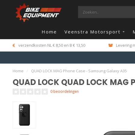
Home
Veenstra Motorsport
verzendkosten NL € 8,50 en B € 13,50
Levering m
Home
/
QUAD LOCK MAG Phone Case - Samsung Galaxy A35
QUAD LOCK QUAD LOCK MAG P
0 beoordelingen