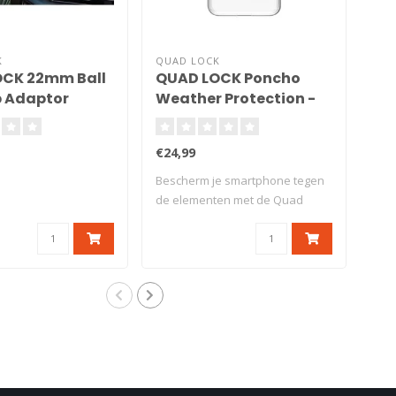
K
QUAD LOCK
QUA
CK 22mm Ball
QUAD LOCK Poncho
QU
 Adaptor
Weather Protection -
Pr
Samsung Galaxy S20+
Gla
€24,99
€19
Bescherm je smartphone tegen
de elementen met de Quad
Lock® ..