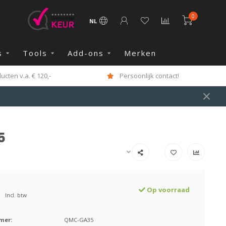
0
NL
s
Tools
Add-ons
Merken
cten v.a. € 120,-
Persoonlijk contact!
5
Op voorraad
Incl. btw
mer:
QMC-GA35