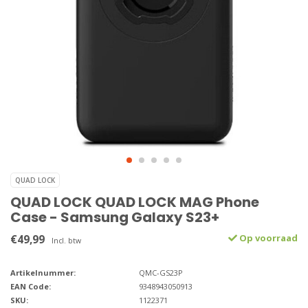
QUAD LOCK
QUAD LOCK QUAD LOCK MAG Phone
Case - Samsung Galaxy S23+
€49,99
Op voorraad
Incl. btw
Artikelnummer:
QMC-GS23P
EAN Code:
9348943050913
SKU:
1122371