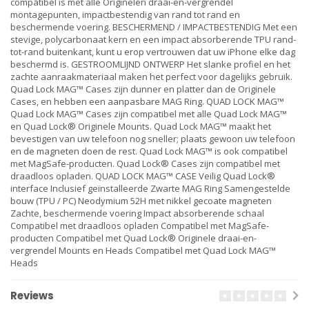
compatibel is met alle Originelen draai-en-vergrendel
montagepunten, impactbestendig van rand tot rand en
beschermende voering. BESCHERMEND / IMPACTBESTENDIG Met een
stevige, polycarbonaat kern en een impact absorberende TPU rand-
tot-rand buitenkant, kunt u erop vertrouwen dat uw iPhone elke dag
beschermd is. GESTROOMLIJND ONTWERP Het slanke profiel en het
zachte aanraakmateriaal maken het perfect voor dagelijks gebruik.
Quad Lock MAG™ Cases zijn dunner en platter dan de Originele
Cases, en hebben een aanpasbare MAG Ring. QUAD LOCK MAG™
Quad Lock MAG™ Cases zijn compatibel met alle Quad Lock MAG™
en Quad Lock® Originele Mounts. Quad Lock MAG™ maakt het
bevestigen van uw telefoon nog sneller; plaats gewoon uw telefoon
en de magneten doen de rest. Quad Lock MAG™ is ook compatibel
met MagSafe-producten. Quad Lock® Cases zijn compatibel met
draadloos opladen. QUAD LOCK MAG™ CASE Veilig Quad Lock®
interface Inclusief geïnstalleerde Zwarte MAG Ring Samengestelde
bouw (TPU / PC) Neodymium 52H met nikkel gecoate magneten
Zachte, beschermende voering Impact absorberende schaal
Compatibel met draadloos opladen Compatibel met MagSafe-
producten Compatibel met Quad Lock® Originele draai-en-
vergrendel Mounts en Heads Compatibel met Quad Lock MAG™
Heads
Reviews