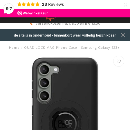
×
23
Reviews
9,7
0
MENU
verzendkosten NL € 8,50 en B € 13,50
de site is in onderhoud - binnenkort weer volledig beschikbaar
Home
/
QUAD LOCK MAG Phone Case - Samsung Galaxy S23+