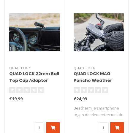
QUAD LOCK
QUAD LOCK
QUAD LOCK 22mm Ball
QUAD LOCK MAG
Top Cap Adaptor
Poncho Weather
Protection - Google
Pixel 7
€19,99
€24,99
Bescherm je smartphone
tegen de elementen met de
Quad Lock&r..