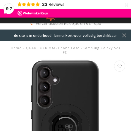
×
23
Reviews
9,7
0
MENU
verzendkosten NL € 8,50 en B € 13,50
de site is in onderhoud - binnenkort weer volledig beschikbaar
Home
/
QUAD LOCK MAG Phone Case - Samsung Galaxy S23
FE