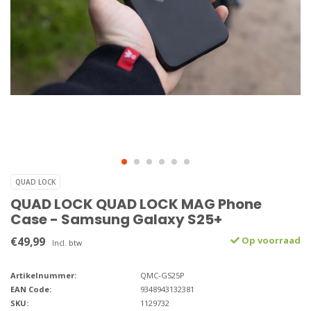
QUAD LOCK
QUAD LOCK QUAD LOCK MAG Phone
Case - Samsung Galaxy S25+
€49,99
Op voorraad
Incl. btw
Artikelnummer:
QMC-GS25P
EAN Code:
9348943132381
SKU:
1129732