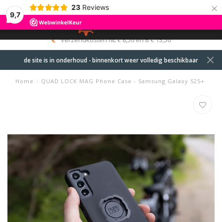
×
23
Reviews
9,7
0
MENU
verzendkosten NL € 8,50 en B € 13,50
de site is in onderhoud - binnenkort weer volledig beschikbaar
Home
/
QUAD LOCK MAG Phone Case - Samsung Galaxy S25+