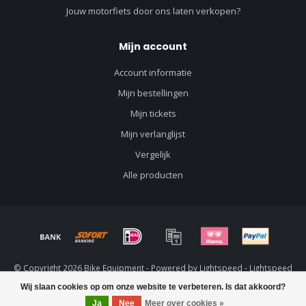
Jouw motorfiets door ons laten verkopen?
Mijn account
Account informatie
Mijn bestellingen
Mijn tickets
Mijn verlanglijst
Vergelijk
Alle producten
© Copyright 2026 Bike Equipment - Powered by
Lightspeed
-
Lightspeed
design
by
Dyvelopment
Wij slaan cookies op om onze website te verbeteren. Is dat akkoord?
Ja
Nee
Meer over cookies »