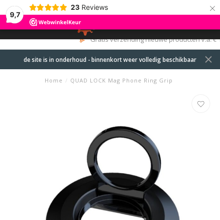
×
23
Reviews
9,7
0
MENU
Gratis verzending nieuwe producten v.a. € 120,-
de site is in onderhoud - binnenkort weer volledig beschikbaar
Home
/
QUAD LOCK Mag Phone Ring Grip