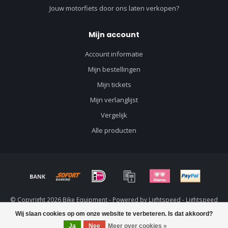
Jouw motorfiets door ons laten verkopen?
Mijn account
Account informatie
Mijn bestellingen
Mijn tickets
Mijn verlanglijst
Vergelijk
Alle producten
© Copyright 2026 Bike Equipment - Powered by
Lightspeed
-
Lightspeed
design
by
Dyvelopment
Wij slaan cookies op om onze website te verbeteren. Is dat akkoord?
Ja
Nee
Meer over cookies »