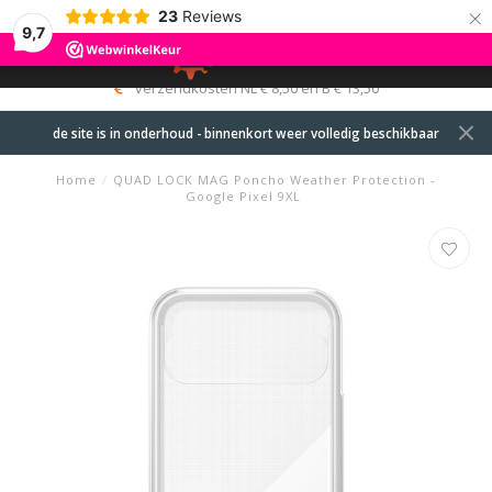
×
23
Reviews
9,7
0
MENU
verzendkosten NL € 8,50 en B € 13,50
de site is in onderhoud - binnenkort weer volledig beschikbaar
Home
/
QUAD LOCK MAG Poncho Weather Protection -
Google Pixel 9XL