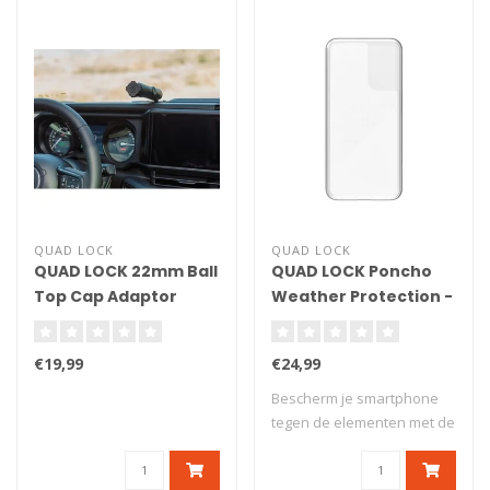
QUAD LOCK
QUAD LOCK
QUAD LOCK 22mm Ball
QUAD LOCK Poncho
Top Cap Adaptor
Weather Protection -
Samsung Galaxy S20+
€19,99
€24,99
Bescherm je smartphone
tegen de elementen met de
Quad Lock® ..