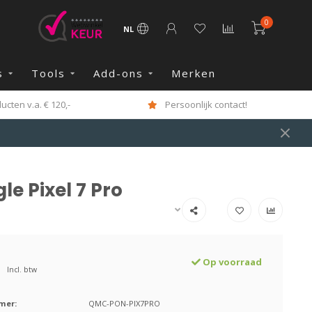
0
NL
s
Tools
Add-ons
Merken
cten v.a. € 120,-
Persoonlijk contact!
 Pixel 7 Pro
Op voorraad
Incl. btw
mer:
QMC-PON-PIX7PRO