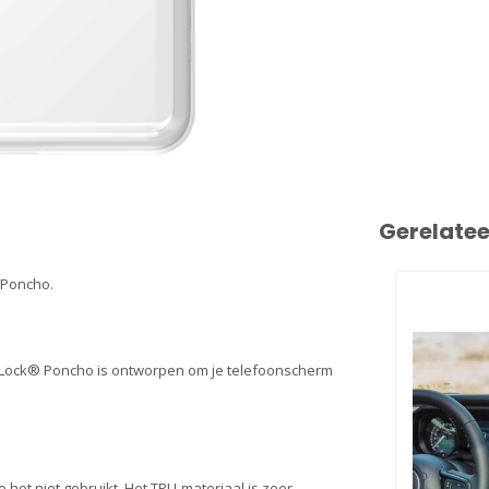
Gerelate
 Poncho.
 Lock® Poncho is ontworpen om je telefoonscherm
het niet gebruikt. Het TPU-materiaal is zeer