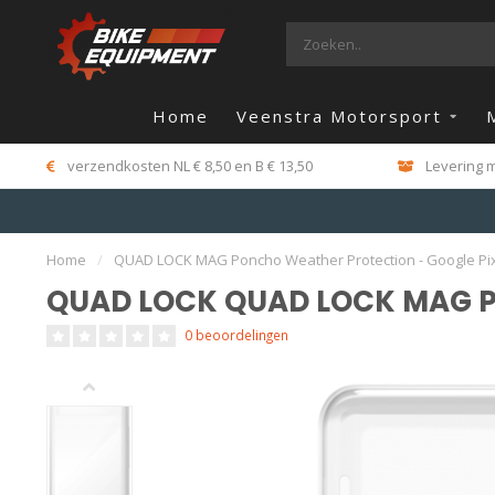
Home
Veenstra Motorsport
verzendkosten NL € 8,50 en B € 13,50
Levering m
Home
/
QUAD LOCK MAG Poncho Weather Protection - Google Pix
QUAD LOCK QUAD LOCK MAG Pon
0 beoordelingen