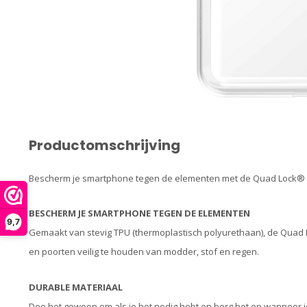
Productomschrijving
Bescherm je smartphone tegen de elementen met de Quad Lock®
BESCHERM JE SMARTPHONE TEGEN DE ELEMENTEN
9,7
Gemaakt van stevig TPU (thermoplastisch polyurethaan), de Quad
en poorten veilig te houden van modder, stof en regen.
DURABLE MATERIAAL
Doe het gewoon om als je het nodig hebt en berg het op wanneer je 