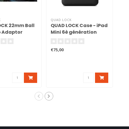
K
QUAD LOCK
QUA
CK 22mm Ball
QUAD LOCK Case - iPad
QU
 Adaptor
Mini 6è génération
Po
Pr
Pix
€75,00
€24
Bes
de 
Lock