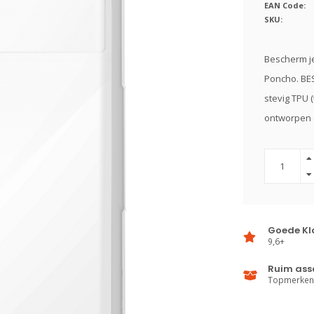
EAN Code:
SKU:
Bescherm j
Poncho. B
stevig TPU 
ontworpen o
Goede Kl
9,6+
Ruim ass
Topmerken