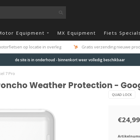
Motor Equipment
MX Equipment
Fiets Special
otorfietsen op locatie in overleg
Gratis verzending nieuwe produ
de site is in onderhoud - binnenkort weer volledig beschikbaar
el 7 Pro
cho Weather Protection - Google
QUAD LOCK
€24,99
Artikelnum