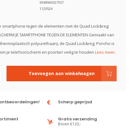
9348943027557
1120524
e smartphone tegen de elementen met de Quad Lock&reg;
ESCHERM JE SMARTPHONE TEGEN DE ELEMENTEN Gemaakt van
(thermoplastisch polyurethaan), de Quad Lock&reg; Poncho is
m je telefoonscherm en poorten veilig te houden
Lees meer..
Toevoegen aan winkelwagen
antbeoordelingen!
Scherp geprijsd
ortiment
Gratis verzending
Boven €120,-