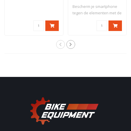
Bescherm je smartphone
tegen de elementen met de
Quad Lock&r..