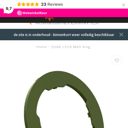
×
23
Reviews
9,7
0
MENU
verzendkosten NL € 8,50 en B € 13,50
de site is in onderhoud - binnenkort weer volledig beschikbaar
Home
/
QUAD LOCK MAG Ring