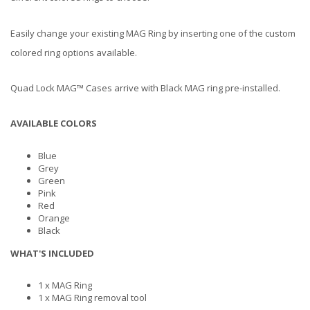
Easily change your existing MAG Ring by inserting one of the custom
colored ring options available.
Quad Lock MAG™ Cases arrive with Black MAG ring pre-installed.
AVAILABLE COLORS
Blue
Grey
Green
Pink
Red
Orange
Black
WHAT'S INCLUDED
1 x MAG Ring
1 x MAG Ring removal tool