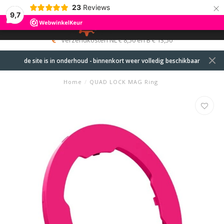
×
23
Reviews
9,7
0
MENU
verzendkosten NL € 8,50 en B € 13,50
de site is in onderhoud - binnenkort weer volledig beschikbaar
Home
/
QUAD LOCK MAG Ring