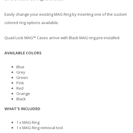
Easily change your existing MAG Ring by inserting one of the custom
colored ring options available.
Quad Lock MAG™ Cases arrive with Black MAG ring pre-installed.
AVAILABLE COLORS
Blue
Grey
Green
Pink
Red
Orange
Black
WHAT'S INCLUDED
1 x MAG Ring
1 x MAG Ring removal tool