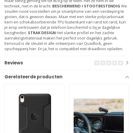
maar stevig genoeg om tot 80 kg op te tillen. Het zit hem in de
techniek, niet in de kracht.
BESCHERMEND / STOOTBESTENDIG
We
zouden nooit voorstellen om je smartphone van een verdieping te
gooien, dat is gewoon dwaas. Maar met een sterke polycarbonaat
kern en schokabsorberende TPU buitenkant van rand tot rand, kun
je erop vertrouwen dat je telefoon beschermd is bij je dagelijkse
bezigheden.
STRAK DESIGN
Het slanke profiel en het zachte
aanrakingsmateriaal maken het perfect voor dagelijks gebruik.
Eenvoud is de sleutel in alle ontwerpen van Quadlock, geen
opschepperij hier. En ja, het is compatibel met draadloos opladen.
Reviews
Gerelateerde producten