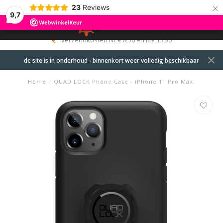
×
23
Reviews
9,7
0
MENU
verzendkosten NL € 8,50 en B € 13,50
de site is in onderhoud - binnenkort weer volledig beschikbaar
Home
/
QUAD LOCK Phone Case - iPhone 11 Pro Max