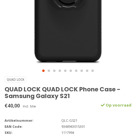
QUAD LOCK
QUAD LOCK QUAD LOCK Phone Case -
Samsung Galaxy S21
€40,00
Op voorraad
Incl. btw
Artikelnummer:
QLC-GS21
EAN Code:
9348943015301
SKU:
1117994