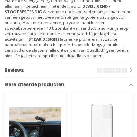
maar toch stevig genoeg om tot 80 kg te kunnen tillen. Het zit ‘m
allemaal in de techniek, niet in de kracht.
BEVEILIGEND /
STOOTBESTENDIG
We zouden nooit voorstellen om je smartphone
van een gebouw met twee verdiepingen te gooien, dat is gewoon
onzinnig. Maar met een sterke, polycarbonaat kern en
schokabsorberende TPU buitenkant van rand tot rand, kun je erop
vertrouwen dat je telefoon beschermd wordt bij je dagelijkse
activiteiten.
STRAK DESIGN
Het slanke profiel en het zachte
aanraakmateriaal maken het perfect voor alledaags gebruik.
Eenvoud is de sleutel in alle ontwerpen van Quadlock, geen poeha
hier. En ja, het is compatibel met draadloos opladen.
Reviews
Gerelateerde producten