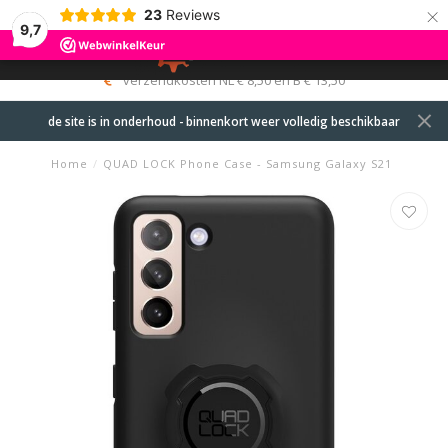
×
23
Reviews
9,7
0
MENU
verzendkosten NL € 8,50 en B € 13,50
de site is in onderhoud - binnenkort weer volledig beschikbaar
Home
/
QUAD LOCK Phone Case - Samsung Galaxy S21