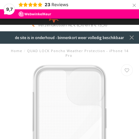
×
23
Reviews
9,7
0
MENU
verzendkosten NL € 8,50 en B € 13,50
de site is in onderhoud - binnenkort weer volledig beschikbaar
Home
/
QUAD LOCK Poncho Weather Protection - iPhone 14
Pro