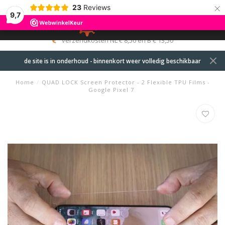
×
23
Reviews
9,7
0
MENU
verzendkosten NL € 8,50 en B € 13,50
de site is in onderhoud - binnenkort weer volledig beschikbaar
Home
/
QUAD LOCK Screen Protector - 2 Flexible TPU Films -
Google Pixel 7