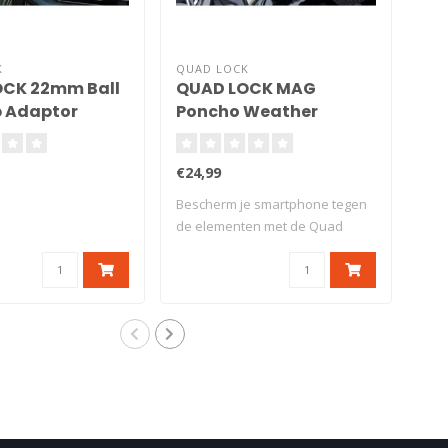
K
QUAD LOCK
QUA
CK 22mm Ball
QUAD LOCK MAG
QU
 Adaptor
Poncho Weather
We
Protection - Google
Sa
Pixel 7
€24,99
€24
Bescherm je smartphone tegen
Bes
de elementen met de Quad
de 
Lock&r..
Lock