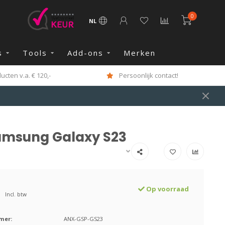
0
NL
s
Tools
Add-ons
Merken
cten v.a. € 120,-
Persoonlijk contact!
amsung Galaxy S23
Op voorraad
Incl. btw
mer:
ANX-GSP-GS23