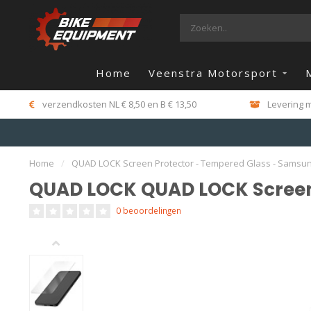
Home
Veenstra Motorsport
verzendkosten NL € 8,50 en B € 13,50
Levering m
Home
/
QUAD LOCK Screen Protector - Tempered Glass - Samsu
QUAD LOCK QUAD LOCK Screen 
0 beoordelingen