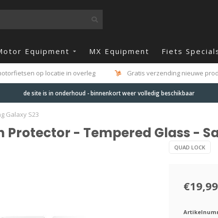
Motor Equipment
MX Equipment
Fiets Special
otorfietsen op locatie in overleg
Gratis verzending nieuwe produ
de site is in onderhoud - binnenkort weer volledig beschikbaar
ng Galaxy S23
Protector - Tempered Glass - S
QUAD LOCK
€19,99
Artikelnum