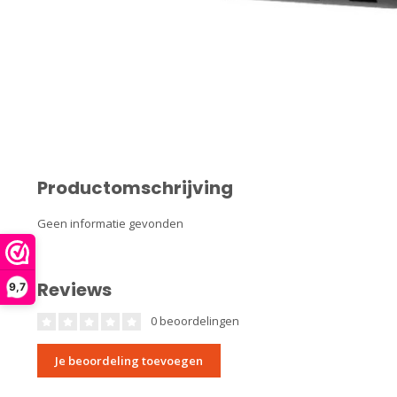
Productomschrijving
Geen informatie gevonden
Reviews
9,7
0 beoordelingen
Je beoordeling toevoegen