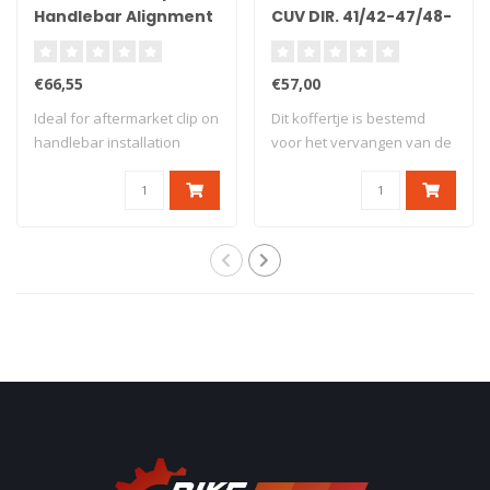
Handlebar Alignment
CUV DIR. 41/42-47/48-
Tool
51/52-55/56MM
€66,55
€57,00
Ideal for aftermarket clip on
Dit koffertje is bestemd
handlebar installation
voor het vervangen van de
Adjusta..
lagerscha..