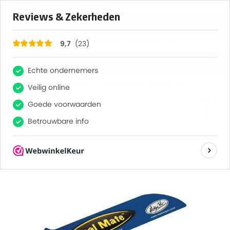
×
23
Reviews
9,7
0
MENU
verzendkosten NL € 8,50 en B € 13,50
de site is in onderhoud - binnenkort weer volledig beschikbaar
Home
/
REINIGER VORKKEERRING PER EENHEID