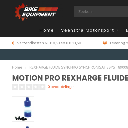
Home
Veenstra Motorsport
verzendkosten NL € 8,50 en B € 13,50
Levering m
Home
/
REXHARGE FLUIDE SYNCHRO SYNCHRONISATIESYST 89008
MOTION PRO REXHARGE FLUID
0 beoordelingen