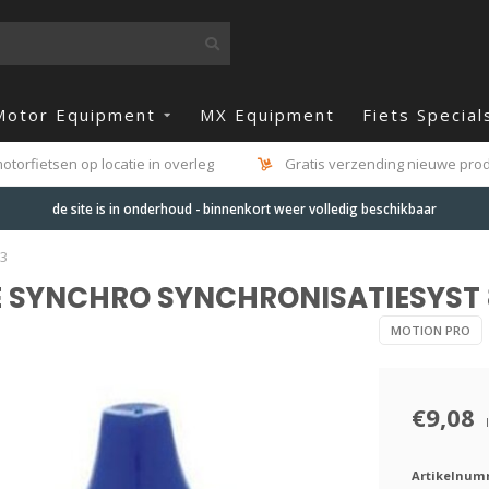
Motor Equipment
MX Equipment
Fiets Special
otorfietsen op locatie in overleg
Gratis verzending nieuwe produ
de site is in onderhoud - binnenkort weer volledig beschikbaar
3
E SYNCHRO SYNCHRONISATIESYST
MOTION PRO
€9,08
Artikelnum