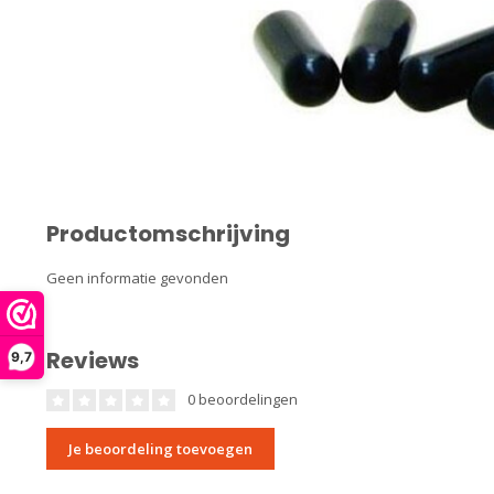
Productomschrijving
Geen informatie gevonden
Reviews
9,7
0 beoordelingen
Je beoordeling toevoegen