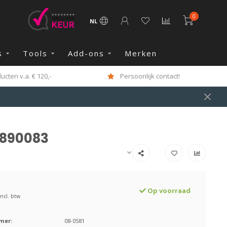
0
NL
s
Tools
Add-ons
Merken
cten v.a. € 120,-
Persoonlijk contact!
 890083
Op voorraad
Incl. btw
mer:
08-0581