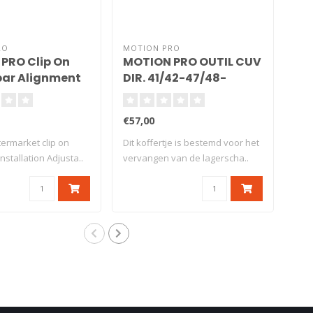
RO
MOTION PRO
MOT
PRO Clip On
MOTION PRO OUTIL CUV
SP
ar Alignment
DIR. 41/42-47/48-
KO
51/52-55/56MM
Ø2
09
€57,00
€55
14
termarket clip on
Dit koffertje is bestemd voor het
Nok
nstallation Adjusta..
vervangen van de lagerscha..
vast
nok