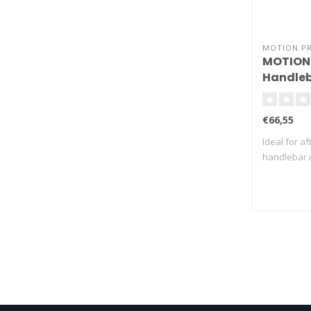
MOTION P
MOTION 
Handleb
Tool
€66,55
Ideal for af
handlebar i