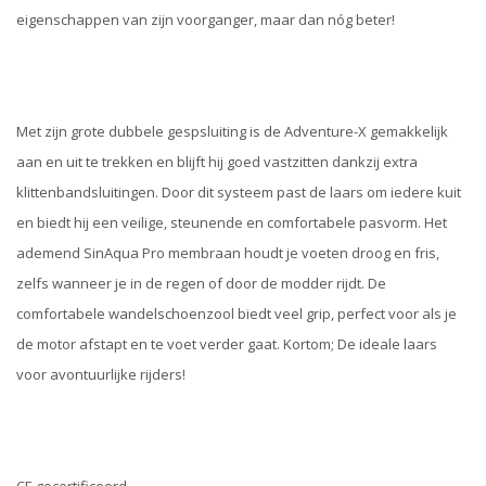
eigenschappen van zijn voorganger, maar dan nóg beter!
Met zijn grote dubbele gespsluiting is de Adventure-X gemakkelijk
aan en uit te trekken en blijft hij goed vastzitten dankzij extra
klittenbandsluitingen. Door dit systeem past de laars om iedere kuit
en biedt hij een veilige, steunende en comfortabele pasvorm. Het
ademend SinAqua Pro membraan houdt je voeten droog en fris,
zelfs wanneer je in de regen of door de modder rijdt. De
comfortabele wandelschoenzool biedt veel grip, perfect voor als je
de motor afstapt en te voet verder gaat. Kortom; De ideale laars
voor avontuurlijke rijders!
CE gecertificeerd