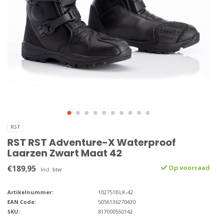
RST
RST RST Adventure-X Waterproof
Laarzen Zwart Maat 42
€189,95
Op voorraad
Incl. btw
Artikelnummer:
102751BLK-42
EAN Code:
5056136270430
SKU:
817000550142