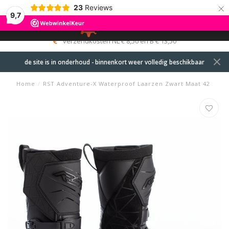
×
23
Reviews
9,7
0
MENU
verzendkosten NL € 8,50 en B € 13,50
de site is in onderhoud - binnenkort weer volledig beschikbaar
Home
/
RST Adventure-X Waterproof Laarzen Zwart Maat 42