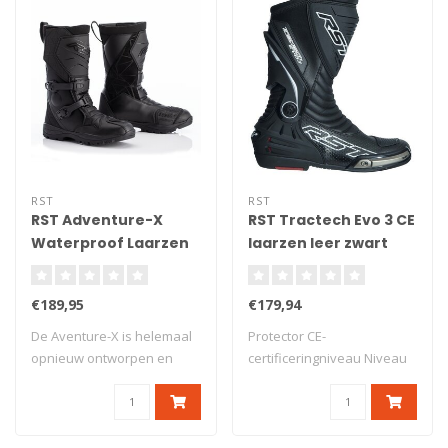
RST
RST
RST Adventure-X
RST Tractech Evo 3 CE
Waterproof Laarzen
laarzen leer zwart
Zwart Maat 41
heren 48
€189,95
€179,94
De Aventure-X is helemaal
Protector CE-
opnieuw ontworpen en
certificeringniveau Niveau
bevat de best..
2/2/1 Hielbeschermin..