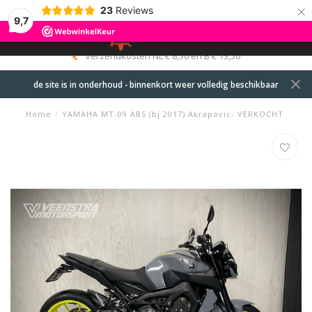
×
23
Reviews
9,7
0
MENU
verzendkosten NL € 8,50 en B € 13,50
de site is in onderhoud - binnenkort weer volledig beschikbaar
Home
/
YAMAHA MT-09 ABS (bj 2017) Akrapovic- VERKOCHT