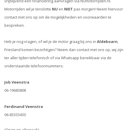
vrijblijvend een financiering aanvragen via NUmotorrijden.nl.
Motorrijden wil je tenslotte
NU
en
NIET
pas morgen! Neem hiervoor
contact met ons op om de mogelijkheden en voorwaarden te
bespreken.
Heb je nog vragen, of wil je de motor graag bij ons in
Aldeboarn
,
Friesland komen bezichtigen? Neem dan contact met ons op, wij zijn
ter aller tijden telefonisch of via Whatsapp bereikbaar via de
onderstaande telefoonnummers:
Job Veenstra
06-19683808
Ferdinand Veenstra
06-83333430
(Open op afspraak)