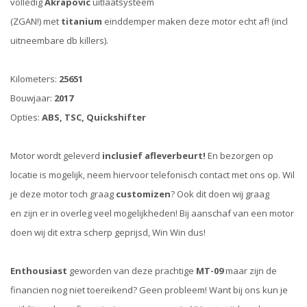
volledig
Akrapovic
uitlaatsysteem
(ZGAN!) met
titanium
einddemper maken deze motor echt af! (incl
uitneembare db killers).
Kilometers:
25651
Bouwjaar:
2017
Opties:
ABS, TSC, Quickshifter
Motor wordt geleverd
inclusief afleverbeurt!
En bezorgen op
locatie is mogelijk, neem hiervoor telefonisch contact met ons op. Wil
je deze motor toch graag
customizen
? Ook dit doen wij graag
en zijn er in overleg veel mogelijkheden! Bij aanschaf van een motor
doen wij dit extra scherp geprijsd, Win Win dus!
Enthousiast
geworden van deze prachtige
MT-09
maar zijn de
financien nog niet toereikend? Geen probleem! Want bij ons kun je