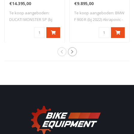
€14.395,00
€9.895,00
Te koop aangeboden:
Te koop aangeboden: BMW
DUCATI MONSTER SP (bj
F 900 R (bj 2022) Akrapovic -
2023) GERESERVEERD
Bomvol..