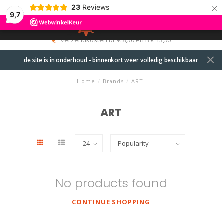
×
23
Reviews
9,7
0
MENU
verzendkosten NL € 8,50 en B € 13,50
de site is in onderhoud - binnenkort weer volledig beschikbaar
Home
/
Brands
/
ART
ART
No products found
CONTINUE SHOPPING