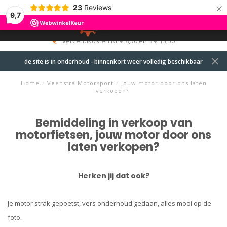
×
23
Reviews
9,7
0
MENU
verzendkosten NL € 8,50 en B € 13,50
de site is in onderhoud - binnenkort weer volledig beschikbaar
Home
/
Veenstra Motorsport
/
Jouw motor door ons laten
verkopen?
Bemiddeling in verkoop van
motorfietsen, jouw motor door ons
laten verkopen?
Herken jij dat ook?
Je motor strak gepoetst, vers onderhoud gedaan, alles mooi op de
foto.