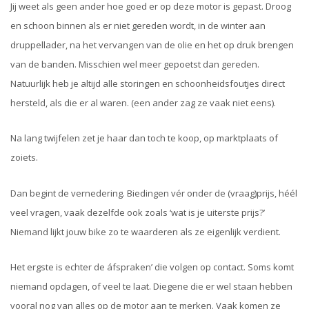
Jij weet als geen ander hoe goed er op deze motor is gepast. Droog
en schoon binnen als er niet gereden wordt, in de winter aan
druppellader, na het vervangen van de olie en het op druk brengen
van de banden. Misschien wel meer gepoetst dan gereden.
Natuurlijk heb je altijd alle storingen en schoonheidsfoutjes direct
hersteld, als die er al waren. (een ander zag ze vaak niet eens).
Na lang twijfelen zet je haar dan toch te koop, op marktplaats of
zoiets.
Dan begint de vernedering. Biedingen vér onder de (vraag)prijs, héél
veel vragen, vaak dezelfde ook zoals ‘wat is je uiterste prijs?’
Niemand lijkt jouw bike zo te waarderen als ze eigenlijk verdient.
Het ergste is echter de áfspraken’ die volgen op contact. Soms komt
niemand opdagen, of veel te laat. Diegene die er wel staan hebben
vooral nog van alles op de motor aan te merken. Vaak komen ze