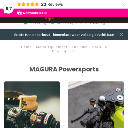
×
23
Reviews
9,7
0
MENU
Levering motorfietsen op locatie in overleg
de site is in onderhoud - binnenkort weer volledig beschikbaar
Home
/
Motor Equipment
/
The Bike
/
MAGURA
Powersports
MAGURA Powersports