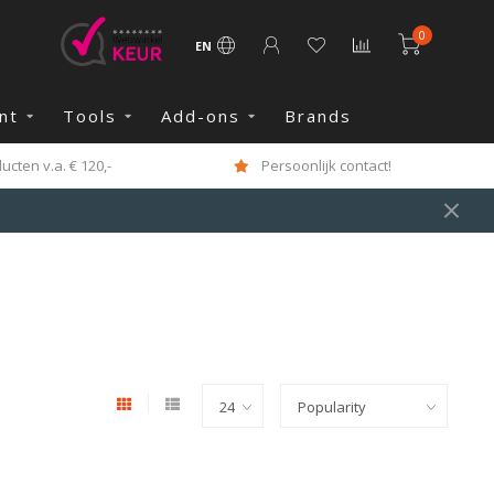
0
EN
nt
Tools
Add-ons
Brands
cten v.a. € 120,-
Persoonlijk contact!