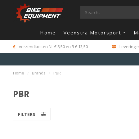
Home
Veenstra Motorsport
M
verzendkosten NL € 8,50 en B € 13,50
Levering m
Home
/
Brands
/
PBR
PBR
FILTERS