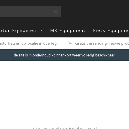
otor Equipment
MX Equipment
Fiets Equipme
otorfietsen op locatie in overleg
Gratis verzending nieuwe produ
de site is in onderhoud - binnenkort weer volledig beschikbaar