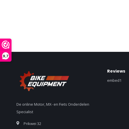
9,7
Reviews
embed1
De online Motor, MX- en Fiets Onderdelen
Specialist
Prikwei 32