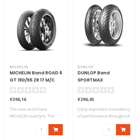
MICHELIN
DUNLOP
MICHELIN Band ROAD 6
DUNLOP Band
GT 190/55 ZR 17 M/C
SPORTMAX
(75W) TL
ROADSMART IV 160/70
ZR 17 (73W) TL
€396,16
€296,45
The new must-have
Enjoy improved consistency
MICHELIN road tyre The
of performance throughout
new version o..
the tyr..