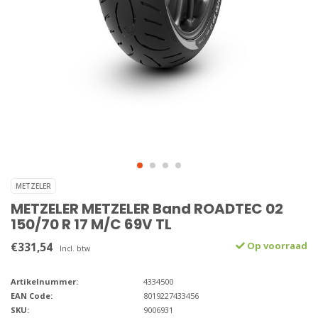
METZELER
METZELER METZELER Band ROADTEC 02
150/70 R 17 M/C 69V TL
€331,54
Op voorraad
Incl. btw
Artikelnummer:
4334500
EAN Code:
8019227433456
SKU:
9006931