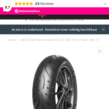
×
23
Reviews
9,7
0
MENU
verzendkosten NL € 8,50 en B € 13,50
de site is in onderhoud - binnenkort weer volledig beschikbaar
Home
/
METZELER Band ROADTEC 02 150/70 R 17 M/C 69V TL