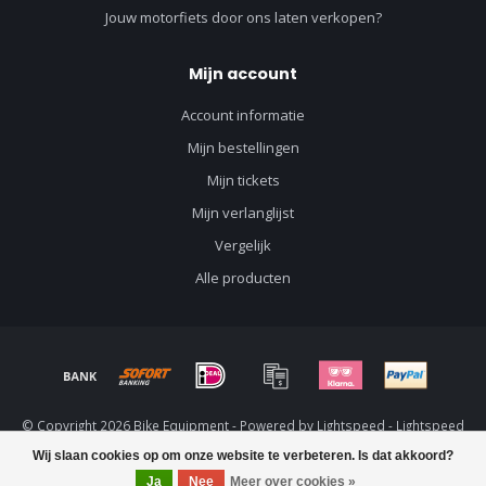
Jouw motorfiets door ons laten verkopen?
Mijn account
Account informatie
Mijn bestellingen
Mijn tickets
Mijn verlanglijst
Vergelijk
Alle producten
© Copyright 2026 Bike Equipment - Powered by
Lightspeed
-
Lightspeed
design
by
Dyvelopment
Wij slaan cookies op om onze website te verbeteren. Is dat akkoord?
Ja
Nee
Meer over cookies »