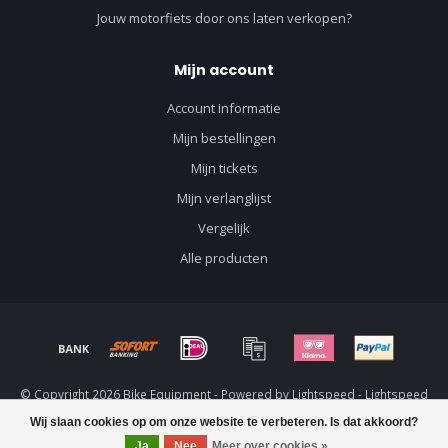
Jouw motorfiets door ons laten verkopen?
Mijn account
Account informatie
Mijn bestellingen
Mijn tickets
Mijn verlanglijst
Vergelijk
Alle producten
© Copyright 2026 Bike Equipment - Powered by
Lightspeed
-
Lightspeed
design
by
Dyvelopment
Wij slaan cookies op om onze website te verbeteren. Is dat akkoord?
Ja
Nee
Meer over cookies »