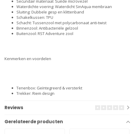
Secundair materiaal: Suède microvezel
Waterdichte voering: Waterdicht SinAqua membraan
Sluiting: Dubbele gesp en klittenband
Schakelkussen: TPU
Schacht: Tussenzool met polycarbonaat anti-twist
Binnenzool: Antibacteriële gelzool
Buitenzool: RST Adventure zool
Kenmerken en voordelen
Tenenbox: Geïntegreerd & versterkt
Trekker: Riem design
Reviews
Gerelateerde producten