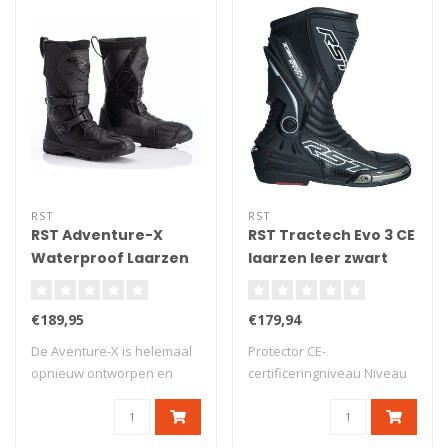
RST
RST
RST Adventure-X
RST Tractech Evo 3 CE
Waterproof Laarzen
laarzen leer zwart
Zwart Maat 41 - Zwart
heren 48 - Zwart
€189,95
€179,94
De Aventure-X is helemaal
Protector CE-
opnieuw ontworpen en
certificeringniveau Niveau
bevat de best..
2/2/1 Hielbeschermin..