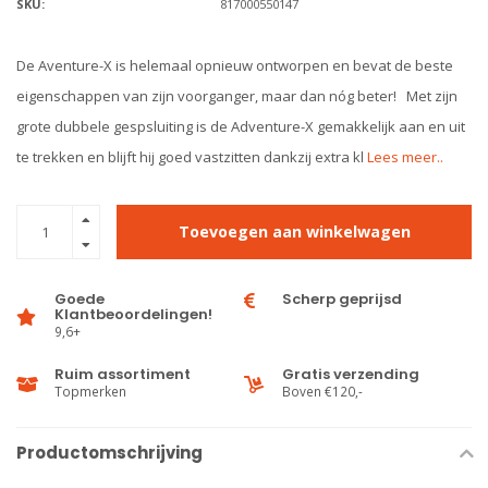
SKU:
817000550147
De Aventure-X is helemaal opnieuw ontworpen en bevat de beste
eigenschappen van zijn voorganger, maar dan nóg beter! Met zijn
grote dubbele gespsluiting is de Adventure-X gemakkelijk aan en uit
te trekken en blijft hij goed vastzitten dankzij extra kl
Lees meer..
Toevoegen aan winkelwagen
Goede
Scherp geprijsd
Klantbeoordelingen!
9,6+
Ruim assortiment
Gratis verzending
Topmerken
Boven €120,-
Productomschrijving