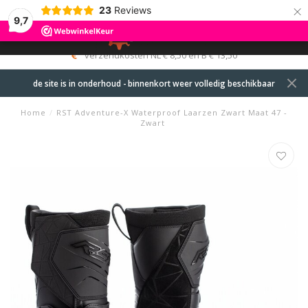
×
23
Reviews
9,7
0
MENU
verzendkosten NL € 8,50 en B € 13,50
de site is in onderhoud - binnenkort weer volledig beschikbaar
Home
/
RST Adventure-X Waterproof Laarzen Zwart Maat 47 -
Zwart