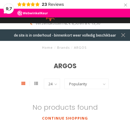
×
23
Reviews
9,7
0
MENU
verzendkosten NL € 8,50 en B € 13,50
de site is in onderhoud - binnenkort weer volledig beschikbaar
Home
/
Brands
/
ARGOS
ARGOS
No products found
CONTINUE SHOPPING