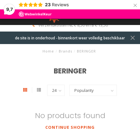
×
23
Reviews
9,7
0
MENU
verzendkosten NL € 8,50 en B € 13,50
de site is in onderhoud - binnenkort weer volledig beschikbaar
Home
/
Brands
/
BERINGER
BERINGER
No products found
CONTINUE SHOPPING