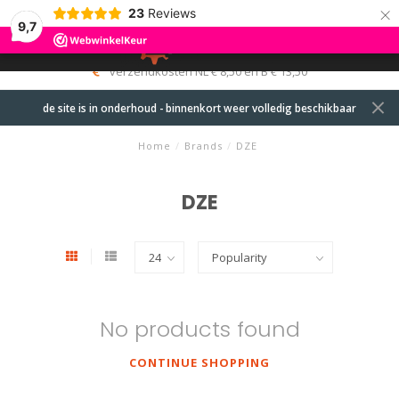
×
23
Reviews
9,7
0
MENU
verzendkosten NL € 8,50 en B € 13,50
de site is in onderhoud - binnenkort weer volledig beschikbaar
Home
/
Brands
/
DZE
DZE
No products found
CONTINUE SHOPPING