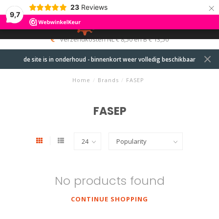
×
23
Reviews
9,7
0
MENU
verzendkosten NL € 8,50 en B € 13,50
de site is in onderhoud - binnenkort weer volledig beschikbaar
Home
/
Brands
/
FASEP
FASEP
No products found
CONTINUE SHOPPING