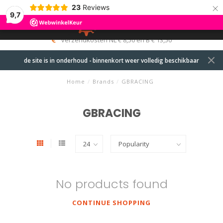
×
23
Reviews
9,7
0
MENU
verzendkosten NL € 8,50 en B € 13,50
de site is in onderhoud - binnenkort weer volledig beschikbaar
Home
/
Brands
/
GBRACING
GBRACING
No products found
CONTINUE SHOPPING