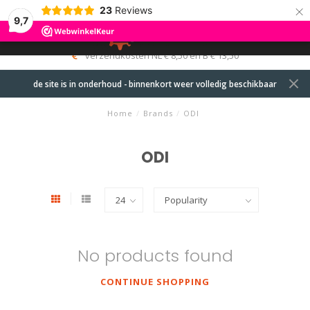
×
23
Reviews
9,7
0
MENU
verzendkosten NL € 8,50 en B € 13,50
de site is in onderhoud - binnenkort weer volledig beschikbaar
Home
/
Brands
/
ODI
ODI
No products found
CONTINUE SHOPPING