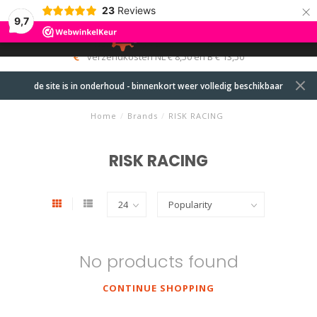
×
23
Reviews
9,7
0
MENU
verzendkosten NL € 8,50 en B € 13,50
de site is in onderhoud - binnenkort weer volledig beschikbaar
Home
/
Brands
/
RISK RACING
RISK RACING
No products found
CONTINUE SHOPPING