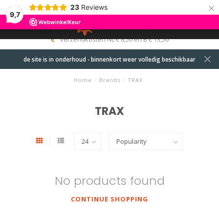
×
23
Reviews
9,7
0
MENU
verzendkosten NL € 8,50 en B € 13,50
de site is in onderhoud - binnenkort weer volledig beschikbaar
Home
/
Brands
/
TRAX
TRAX
No products found
CONTINUE SHOPPING