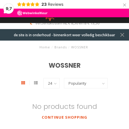
×
23
Reviews
9,7
0
MENU
verzendkosten NL € 8,50 en B € 13,50
de site is in onderhoud - binnenkort weer volledig beschikbaar
Home
/
Brands
/
WOSSNER
WOSSNER
No products found
CONTINUE SHOPPING