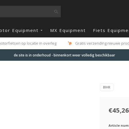
otor Equipment
MX Equipment
Fiets Equipme
otorfietsen op locatie in overleg
Gratis verzending nieuwe produ
de site is in onderhoud - binnenkort weer volledig beschikbaar
BIHR
€45,26
Article num