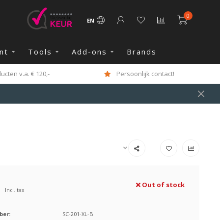
0
EN
nt
Tools
Add-ons
Brands
cten v.a. € 120,-
Persoonlijk contact!
Out of stock
Incl. tax
ber:
SC-201-XL-B