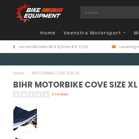
Home
Veenstra Motorsport
M
verzendkosten NL € 8,50 en B € 13,50
Levering m
Home
/
MOTORBIKE COVE SIZE XL
BIHR MOTORBIKE COVE SIZE XL
0 reviews