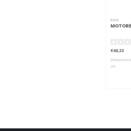
BIHR
MOTORBI
€40,23
Dimensions:
cm