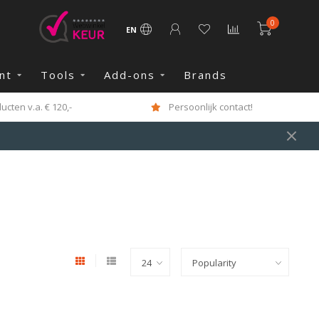
0
EN
nt
Tools
Add-ons
Brands
cten v.a. € 120,-
Persoonlijk contact!