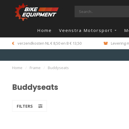
Home
Veenstra Motorsport
M
verzendkosten NL € 8,50 en B € 13,50
Levering m
Home
/
Frame
/
Buddyseats
Buddyseats
FILTERS