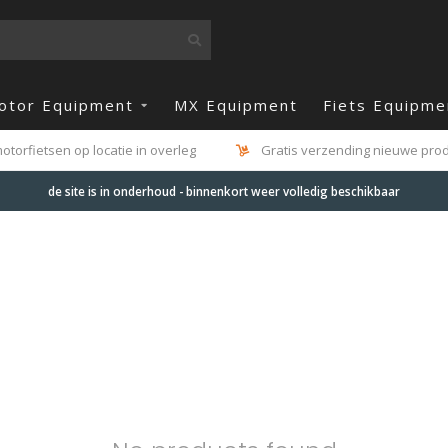
otor Equipment
MX Equipment
Fiets Equipme
otorfietsen op locatie in overleg
Gratis verzending nieuwe produ
de site is in onderhoud - binnenkort weer volledig beschikbaar