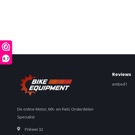
9,7
Reviews
embed1
De online Motor, MX- en Fiets Onderdelen
Specialist
Prikwei 32