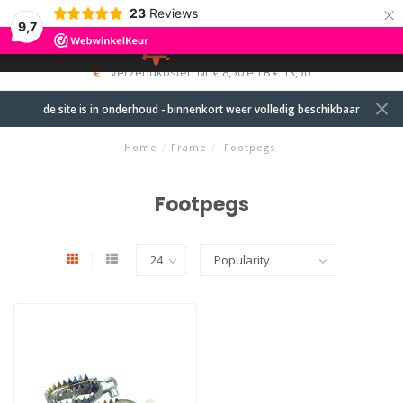
×
23
Reviews
9,7
0
MENU
verzendkosten NL € 8,50 en B € 13,50
de site is in onderhoud - binnenkort weer volledig beschikbaar
Home
/
Frame
/
Footpegs
Footpegs