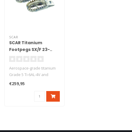
SCAR
SCAR Titanium
Footpegs SX/F 23-..
TC/FC/FX 23-.. MC/F
24-..
Aerospace-grade titanium
Grade 5 Ti-6AL-4V and
strong welding
€259,95
The body of the f..