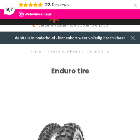
×
23
Reviews
9,7
0
MENU
verzendkosten NL € 8,50 en B € 13,50
de site is in onderhoud - binnenkort weer volledig beschikbaar
Home
/
Tires and wheels
/
Enduro tire
Enduro tire