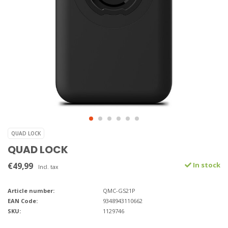
QUAD LOCK
QUAD LOCK
€49,99
In stock
Incl. tax
Article number:
QMC-GS21P
EAN Code:
9348943110662
SKU:
1129746