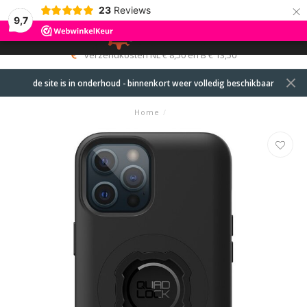
×
23
Reviews
9,7
0
MENU
verzendkosten NL € 8,50 en B € 13,50
de site is in onderhoud - binnenkort weer volledig beschikbaar
Home
/